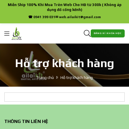
Miễn Ship 100% Khi Mua Trên Web Cho HĐ từ 300k ( Không áp
dụng đồ cồng kềnh)
☎ 0941 399 031
✉ web.ailaikit@gmail.com
ĐĂNG KÍ KHÓA HỌC
Hỗ trợ khách hàng
Trang chủ
Hỗ trợ khách hàng
THÔNG TIN LIÊN HỆ