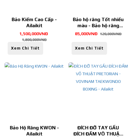
Bảo Kiếm Cao Cấp -
Bảo hộ răng Tốt nhiều
Ailaikit
màu - Bảo hộ răng
dùng trong thi đấu -
1,500,000VNĐ
85,000VNĐ
120,000VNĐ
Ailaikit
1,800,000VNĐ
Xem Chi Tiết
Xem Chi Tiết
Bảo Hộ Răng KWON -
ĐÍCH ĐỠ TAY GẤU
Ailaikit
ĐÍCH ĐẤM VÕ THUẬT