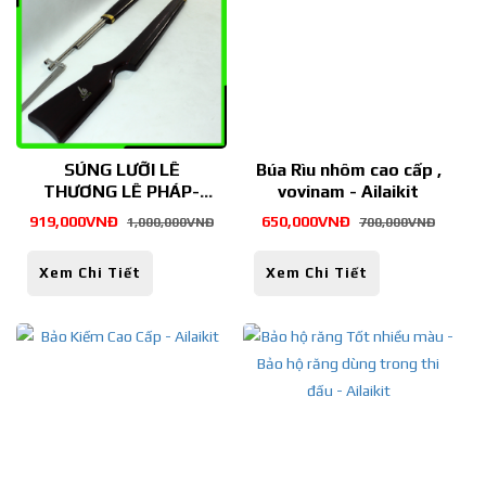
SÚNG LƯỠI LÊ
Búa Rìu nhôm cao cấp ,
THƯƠNG LÊ PHÁP-
vovinam - Ailaikit
Ailaikit
919,000VNĐ
650,000VNĐ
1,000,000VNĐ
700,000VNĐ
Xem Chi Tiết
Xem Chi Tiết