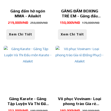
Găng đấm hở ngón
GĂNG ĐẤM BOXING
MMA - Ailaikit
TRẺ EM - Găng đấu
cho trẻ, găng Vstar
219,000VNĐ
150,000VNĐ
250,000VNĐ
170,000VNĐ
kid, găng Buffalo -
Ailaikit
Xem Chi Tiết
Xem Chi Tiết
Găng Karate - Găng
Võ phục Vovinam- Loại
Tập Luyện Và Thi Đấu
phong trào Gía rẻ
môn Karate - Ailaikit
(Đồng Phục) - Ailaikit
152,000VNĐ
160,000VNĐ
180,000VNĐ
200,000VNĐ