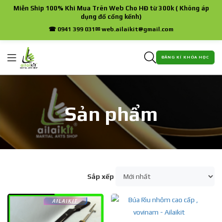
Miễn Ship 100% Khi Mua Trên Web Cho HĐ từ 300k ( Không áp
dụng đồ cồng kềnh)
☎ 0941 399 031
✉ web.ailaikit@gmail.com
ĐĂNG KÍ KHÓA HỌC
Sản phẩm
Sắp xếp