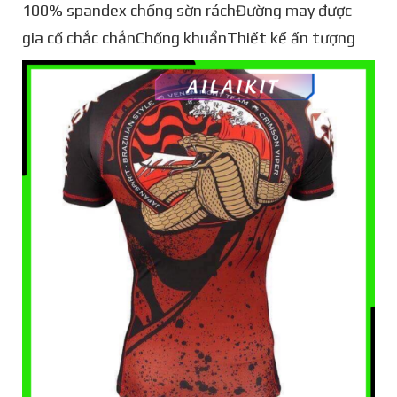
100% spandex chống sờn ráchĐường may được
gia cố chắc chắnChống khuẩnThiết kế ấn tượng