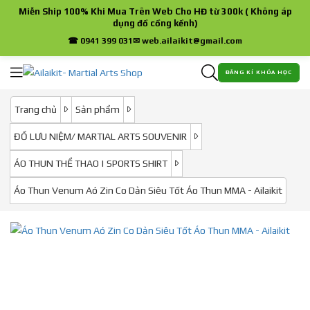
Miễn Ship 100% Khi Mua Trên Web Cho HĐ từ 300k ( Không áp
dụng đồ cồng kềnh)
☎ 0941 399 031
✉ web.ailaikit@gmail.com
ĐĂNG KÍ KHÓA HỌC
Trang chủ
Sản phẩm
ĐỒ LƯU NIỆM/ MARTIAL ARTS SOUVENIR
ÁO THUN THỂ THAO | SPORTS SHIRT
Áo Thun Venum Aó Zin Co Dản Siêu Tốt Áo Thun MMA - Ailaikit