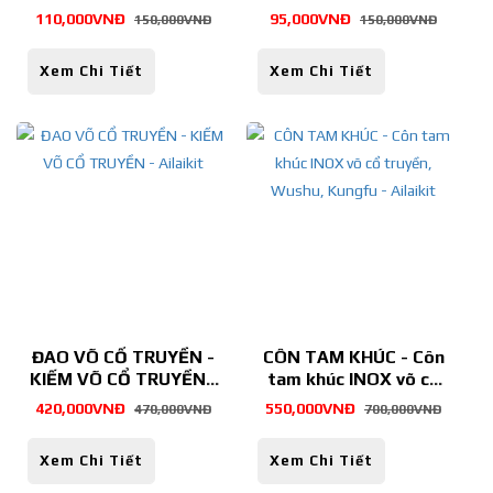
BOKKEN - Ailaikit
110,000VNĐ
95,000VNĐ
150,000VNĐ
150,000VNĐ
Xem Chi Tiết
Xem Chi Tiết
ĐAO VÕ CỔ TRUYỀN -
CÔN TAM KHÚC - Côn
KIẾM VÕ CỔ TRUYỀN -
tam khúc INOX võ cổ
Ailaikit
truyền, Wushu, Kungfu
420,000VNĐ
550,000VNĐ
470,000VNĐ
700,000VNĐ
- Ailaikit
Xem Chi Tiết
Xem Chi Tiết