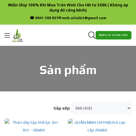
Miễn Ship 100% Khi Mua Trên Web Cho HĐ từ 300k ( Không áp
dụng đồ cồng kềnh)
☎ 0941 399 031
✉ web.ailaikit@gmail.com
ĐĂNG KÍ KHÓA HỌC
Sản phẩm
Sắp xếp