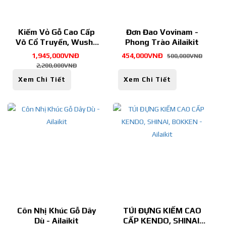
Kiếm Vỏ Gỗ Cao Cấp
Đơn Đao Vovinam -
Võ Cổ Truyền, Wushu
Phong Trào Ailaikit
Shop Ailaikit
1,945,000VNĐ
454,000VNĐ
500,000VNĐ
2,200,000VNĐ
Xem Chi Tiết
Xem Chi Tiết
Côn Nhị Khúc Gỗ Dây
TÚI ĐỰNG KIẾM CAO
Dù - Ailaikit
CẤP KENDO, SHINAI,