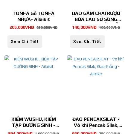
TONFA Gỗ TONFA
DAO GĂM CHAI RƯỢU
NHỰA- Ailaikit
BÚA CAO SU SÚNG
NHỰA DÙNG BIỂU DIỄN
205,000VNĐ
140,000VNĐ
250,000VNĐ
190,000VNĐ
- Ailaikit
Xem Chi Tiết
Xem Chi Tiết
KIẾM WUSHU, KIẾM
ĐAO PENCAKSILAT -
TẬP DƯỠNG SINH -
Võ khí Pencak Silak,
Ailaikit
Đao thẳng - Ailaikit
864,000VNĐ
650,000VNĐ
1,000,000VNĐ
750,000VNĐ