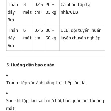
Thản
3
0.45
20 –
Cá nhân tập tại
dây
mét
cm
35 kg
nhà/CLB
3m
Thản
6
0.45
30 –
CLB, đội tuyển, huấn
dây
mét
cm
60 kg
luyện chuyên nghiệp
6m
5. Hướng dẫn bảo quản
Tránh tiếp xúc ánh nắng trực tiếp lâu dài.
Sau khi tập, lau sạch mồ hôi, bảo quản nơi thoáng
mát.