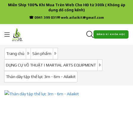
Miễn Ship 100% Khi Mua Trên Web Cho HĐ từ 300k ( Không áp
dụng đồ cồng kềnh)
☎ 0941 399 031
✉ web.ailaikit@gmail.com
ĐĂNG KÍ KHÓA HỌC
Trang chủ
Sản phẩm
DỤNG CỤ VÕ THUẬT | MARTIAL ARTS EQUIPMENT
Thản dây tập thể lực 3m - 6m - Ailaikit